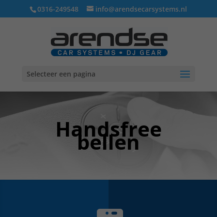
0316-249548
info@arendsecarsystems.nl
Selecteer een pagina
Handsfree
bellen