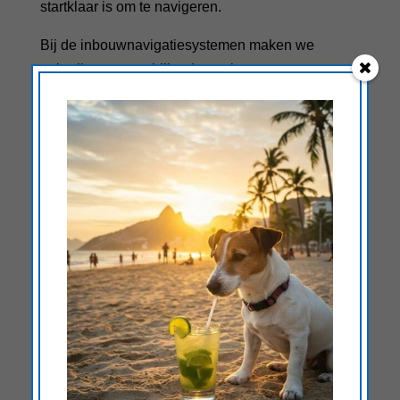
startklaar is om te navigeren.
Bij de inbouwnavigatiesystemen maken we
gebruik van verschillende merken
navigatiesoftware. Bekende merken
navigatiesoftware zijn IGO en HERE. Het
inbouwnavigatiesysteem wordt bediend met touch
screen bediening. Je voert je in een paar
seconden je bestemming in en de begeleiding
start direct. Snel en makkelijk! Kom naar de
showroom en ervaar zelf het gemak van een
inbouwnavigatiesysteem. Wij adviseren u graag!
Smartphone navigatie
De ontwikkeling van de smartphone gaat
ontzettend hard. We kunnen niet meer zonder
onze mobiele telefoon. De smartphone biedt
zoveel functies dat we deze altijd bij ons hebben.