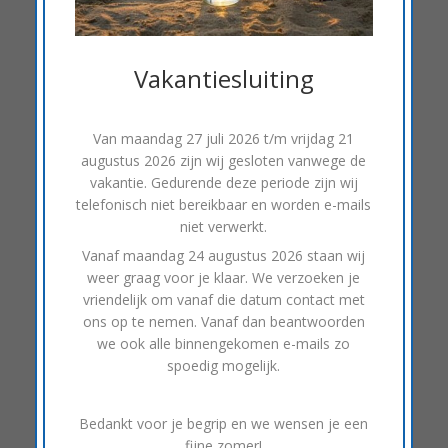
Op alle smartphones staat standaard een app die
voor navigatiebegeleiding in je auto. Je kan door
Vakantiesluiting
je smartphone in een telefoonhouder te plaatsen
gebruik maken van navigatie.
Van
maandag 27 juli 2026 t/m vrijdag 21
Maar wij kunnen dit veel mooier en prettiger
augustus 2026
zijn wij gesloten vanwege de
integreren in jouw auto. De 2-din inbouw
vakantie. Gedurende deze periode zijn wij
systemen kunnen ook uitgevoerd worden met
telefonisch niet bereikbaar en worden e-mails
niet verwerkt.
Carplay of Auto Android. Je smartphone wordt
Vanaf
maandag 24 augustus 2026
staan wij
gekoppeld met 2-din systeem of je 1-din
weer graag voor je klaar. We verzoeken je
Klapscherm en gaat werken als een harde schijf.
vriendelijk om vanaf die datum contact met
Veel van de apps die je op je smartphone gebruikt
ons op te nemen. Vanaf dan beantwoorden
worden, worden nu door je inbouwsysteem
we ook alle binnengekomen e-mails zo
overgenomen. Afhankelijk van het
spoedig mogelijk.
besturingsysteem van je smartphone kiest je voor
Carplay of Auto Android. Carplay is geschikt voor
Bedankt voor je begrip en we wensen je een
de Apple smartphone en Auto Android voor de
fijne zomer!