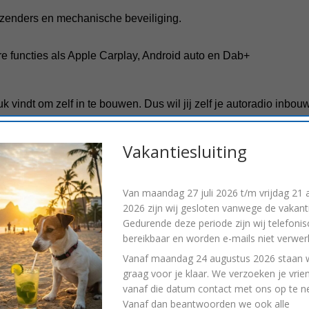
lzenders en mechanische beveiliging.
e functies als Apple Carplay, Android auto en Dab+
leuk vindt om zelf in te bouwen. Dus wil jij zelf je autoradio inb
et compleet geleverd krijgt. Wij hebben de kennis en ervaring o
Vakantiesluiting
iermee graag verder.
Van
maandag 27 juli 2026 t/m vrijdag 21
2026
zijn wij gesloten vanwege de vakanti
Gedurende deze periode zijn wij telefonis
bereikbaar en worden e-mails niet verwerk
Vanaf
maandag 24 augustus 2026
staan w
graag voor je klaar. We verzoeken je vrie
vanaf die datum contact met ons op te 
Vanaf dan beantwoorden we ook alle