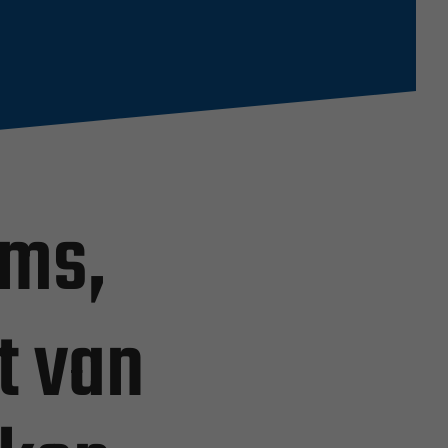
ems,
t van