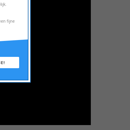
ijk.
en fijne
E!