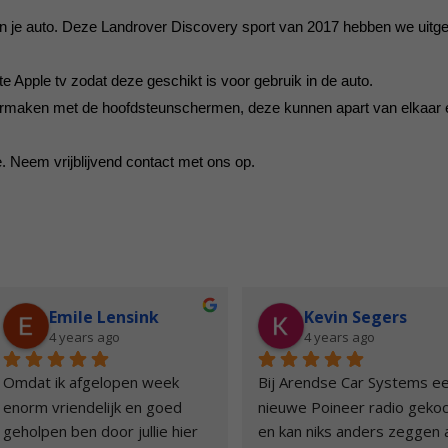
 in je auto. Deze Landrover Discovery sport van 2017 hebben we uitge
e Apple tv zodat deze geschikt is voor gebruik in de auto.
rmaken met de hoofdsteunschermen, deze kunnen apart van elkaar e
e. Neem vrijblijvend contact met ons op.
Paul Smid
Emile Lensink
4 years ago
4 years ago
Arendse car systems heeft 
Omdat ik afgelopen wee
recent in mijn xc90 een Apple 
enorm vriendelijk en go
CarPlay van het merk Pioneer 
geholpen ben door jullie 