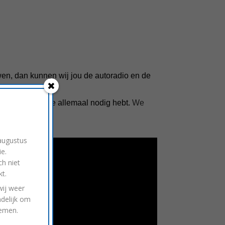
ouwen, dan kunnen wij jou de autoradio en de
m te weten wat je allemaal nodig hebt.
We
 augustus
e.
ch niet
t.
ij weer
ndelijk om
nemen.