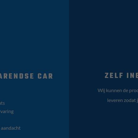
ZELF IN
ARENDSE CAR
Wij kunnen de prod
leveren zodat 
ats
varing
e aandacht