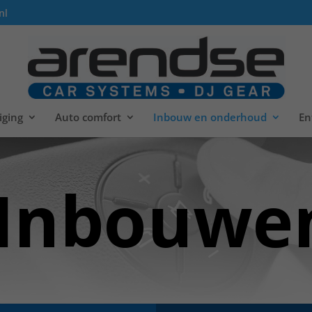
nl
iging
Auto comfort
Inbouw en onderhoud
En
Inbouwe