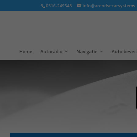
0316-249548
info@arendsecarsystems.
Home
Autoradio
Navigatie
Auto beveil