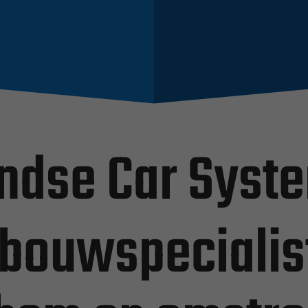
ndse Car Syst
nbouwspecialis