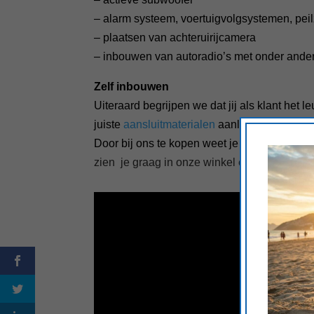
– alarm systeem, voertuigvolgsystemen, pei
– plaatsen van achteruirijcamera
– inbouwen van autoradio’s met onder ander
Zelf inbouwen
Uiteraard begrijpen we dat jij als klant het 
juiste
aansluitmaterialen
aanleveren.
Door bij ons te kopen weet je zeker dat je h
zien je graag in onze winkel en helpen je h