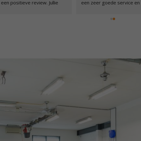
ingebouwd. Naar grote 
een positieve review. Jull
tevredenheid is de inbouw 
hebben een nieuwe auto
uitgevoerd.
in mijn Mercedes gezet. 
Goede informatie met 
werkt uitstekend en is n
betrekking tot de technische 
gemonteerd, ingesteld 
specificaties van het 
uitgelegd. Bij vragen kon
apparaat.
alle tijde contact opnem
Arendse car systems is een 
langskomen!. Hier een di
aanrader!!!!
tevreden klant! Ga zo do