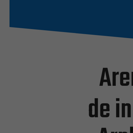
Are
de i