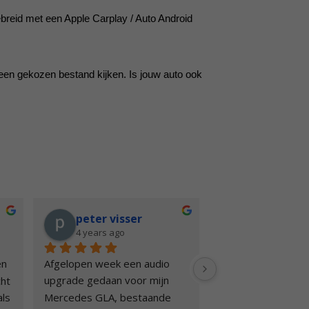
breid met een Apple Carplay / Auto Android
en gekozen bestand kijken. Is jouw auto ook
Kevin Segers
peter 
4 years ago
4 years 
k 
Bij Arendse Car Systems een 
Afgelopen wee
ed 
nieuwe Poineer radio gekocht 
upgrade gedaan
hier 
en kan niks anders zeggen als 
Mercedes GLA,