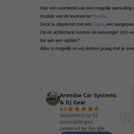
Hier een voorbeeld van een mogelijk aanvulling
module van de leverancier
Navinc
.
Deze is uitgebreid met een
Cartv
, een aangepast
Op de achterbank kunnen de passergier zich ve
toe aan een update?
Alles is mogelijk en wij denken graag met je me
Arendse Car Systems
Jos Schouten
4 years ago
& DJ Gear
4.5
Vandaag mijn Volvo XC70 
Gebaseerd op 62
beoordelingen
opgehaald bij Arendse Car 
powered by
G
o
o
g
l
e
Systems. De auto is nu 