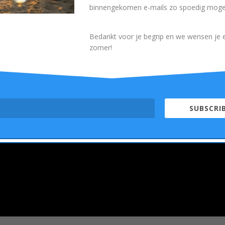
binnengekomen e-mails zo spoedig mogel
Bedankt voor je begrip en we wensen je e
zomer!
SUBSCRIB