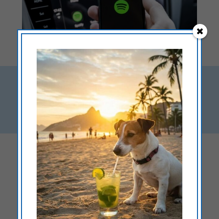
Manieren om Spotify in
de auto af te spelen:
Via het mediasysteem
Veel mediasystemen voor auto’s hebben een
geïntegreerde Spotify-app. Er is voor elke auto
een geavanceerd mediasysteem dat perfect past
bij jouw auto en jouw voorkeuren. We bieden een