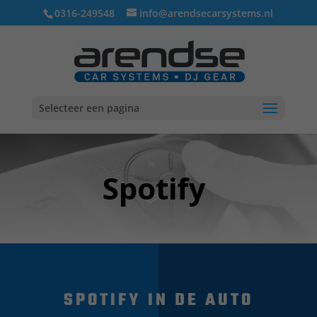
0316-249548
info@arendsecarsystems.nl
Selecteer een pagina
Spotify
SPOTIFY IN DE AUTO