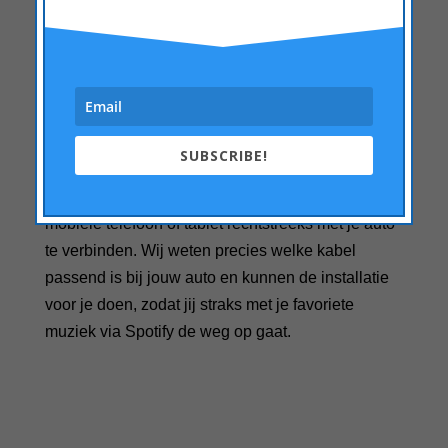
SUBSCRIBE!
Gebruikmaken van een kabel
Je kunt een AUX- of USB-kabel gebruiken om je
mobiele telefoon of tablet rechtstreeks met je auto
te verbinden. Wij weten precies welke kabel
passend is bij jouw auto en kunnen de installatie
voor je doen, zodat jij straks met je favoriete
muziek via Spotify de weg op gaat.