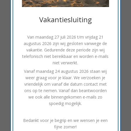
ruim assortiment met kwalitatief hoogstaande
merken als Pioneer en Alpine.
Vakantiesluiting
Met Bluetooth
Kies voor draadloos en speel Spotify af via je
Van
maandag 27 juli 2026 t/m vrijdag 21
autoradio met Bluetooth-ondersteuning. Wanneer
augustus 2026
zijn wij gesloten vanwege de
je jouw smartphone verbindt met de Bluetooth-
vakantie. Gedurende deze periode zijn wij
functie van je auto, wordt de autoweergave
telefonisch niet bereikbaar en worden e-mails
automatisch ingeschakeld. De pictogrammen
niet verwerkt.
worden hierdoor groter en makkelijk te gebruiken
Vanaf
maandag 24 augustus 2026
staan wij
in de auto.
weer graag voor je klaar. We verzoeken je
vriendelijk om vanaf die datum contact met
ons op te nemen. Vanaf dan beantwoorden
we ook alle binnengekomen e-mails zo
spoedig mogelijk.
Bedankt voor je begrip en we wensen je een
fijne zomer!