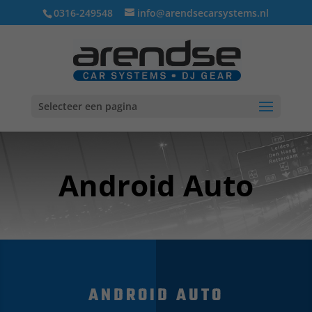
0316-249548
info@arendsecarsystems.nl
Selecteer een pagina
Android Auto
ANDROID AUTO