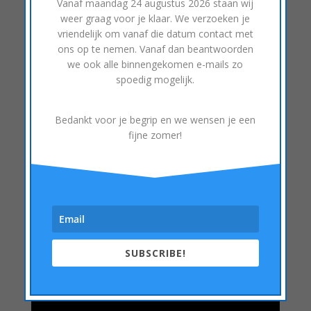
Vanaf
maandag 24 augustus 2026
staan wij
Carplay
weer graag voor je klaar. We verzoeken je
vriendelijk om vanaf die datum contact met
Android Auto
ons op te nemen. Vanaf dan beantwoorden
Bluetooth bellen en streaming
we ook alle binnengekomen e-mails zo
Camera input
spoedig mogelijk.
Strakke dashboard montage
Bedankt voor je begrip en we wensen je een
Ook mogelijk in auto met 1 din radio, in hoogte
fijne zomer!
te verstellen afgestemd om het dashboard.
SUBSCRIBE!