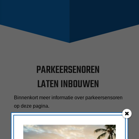
PARKEERSENOREN
LATEN INBOUWEN
Binnenkort meer informatie over parkeersensoren
op deze pagina.
maar neem gerust al contact met ons op, wij