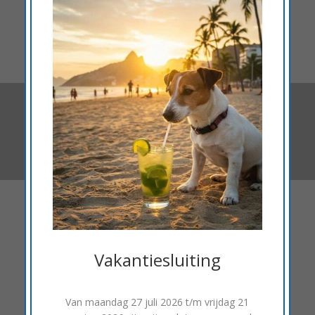
kunnen parkeersenoren leveren en monteren voor
aan de voor en achterzijde van je auto.
Meer rijcomfort met
parkeersensoren
Binnenkort meer informatie over parkeersensoren op
deze pagina.
Vakantiesluiting
Binnenkort meer informatie over parkeersensoren
op deze pagina.
Van
maandag 27 juli 2026 t/m vrijdag 21