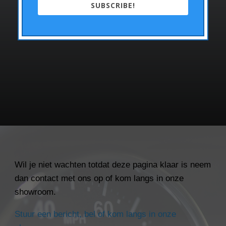
SUBSCRIBE!
Parkeersensoren
Wil je niet wachten totdat deze pagina klaar is neem
dan contact met ons op of kom langs in onze
showroom.
Stuur een bericht, bel of kom langs in onze