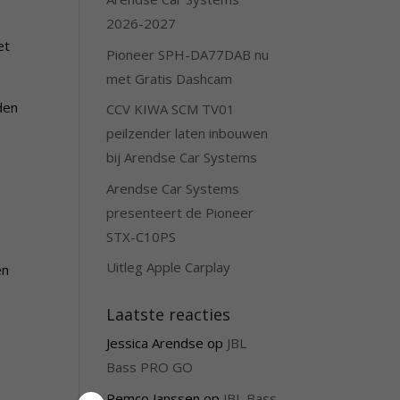
2026-2027
et
Pioneer SPH-DA77DAB nu
met Gratis Dashcam
den
CCV KIWA SCM TV01
peilzender laten inbouwen
bij Arendse Car Systems
Arendse Car Systems
presenteert de Pioneer
STX-C10PS
Uitleg Apple Carplay
en
Laatste reacties
Jessica Arendse
op
JBL
Bass PRO GO
Remco Janssen
op
JBL Bass