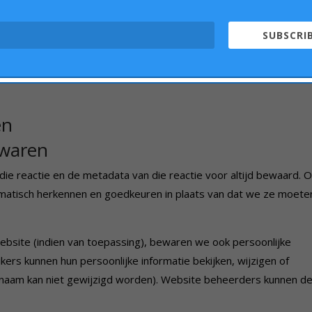
n, cookies gebruiken, tracking van derde partijen insluiten en je
SUBSCRIB
en, inclusief de interactie met ingesloten inhoud als je een accou
en
ewaren
die reactie en de metadata van die reactie voor altijd bewaard. 
matisch herkennen en goedkeuren in plaats van dat we ze moete
ebsite (indien van toepassing), bewaren we ook persoonlijke
uikers kunnen hun persoonlijke informatie bekijken, wijzigen of
naam kan niet gewijzigd worden). Website beheerders kunnen d