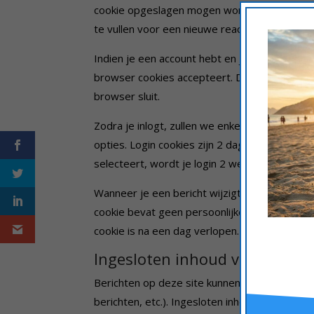
cookie opgeslagen mogen worden. Dit doen w
te vullen voor een nieuwe reactie. Deze cookie
Indien je een account hebt en je logt in op de
browser cookies accepteert. Deze cookie bev
browser sluit.
Zodra je inlogt, zullen we enkele cookies b
opties. Login cookies zijn 2 dagen geldig en 
selecteert, wordt je login 2 weken bewaard. Z
Wanneer je een bericht wijzigt of publiceer
cookie bevat geen persoonlijke data en heeft 
cookie is na een dag verlopen.
Ingesloten inhoud van andere
Berichten op deze site kunnen ingesloten (em
berichten, etc.). Ingesloten inhoud van ande