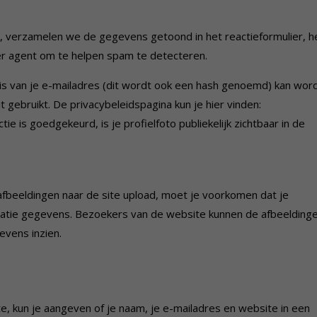
e, verzamelen we de gegevens getoond in het reactieformulier, h
r agent om te helpen spam te detecteren.
is van je e-mailadres (dit wordt ook een hash genoemd) kan wor
t gebruikt. De privacybeleidspagina kun je hier vinden:
ie is goedgekeurd, is je profielfoto publiekelijk zichtbaar in de
afbeeldingen naar de site upload, moet je voorkomen dat je
catie gegevens. Bezoekers van de website kunnen de afbeelding
vens inzien.
e, kun je aangeven of je naam, je e-mailadres en website in een