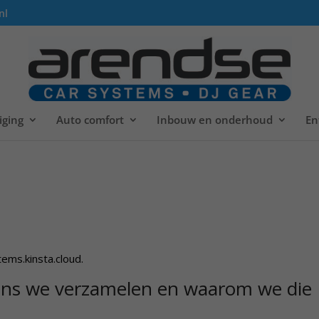
nl
iging
Auto comfort
Inbouw en onderhoud
En
ems.kinsta.cloud.
ens we verzamelen en waarom we die