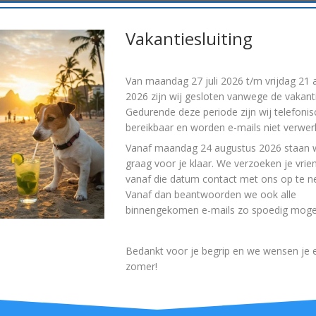
e voor jouw gemak zodat je deze gegevens niet opnieuw hoeft 
s zijn een jaar lang geldig.
Vakantiesluiting
ze site, slaan we een tijdelijke cookie op om te bepalen of jouw
at geen persoonlijke gegevens en wordt verwijderd zodra je je
Van
maandag 27 juli 2026 t/m vrijdag 21
2026
zijn wij gesloten vanwege de vakanti
Gedurende deze periode zijn wij telefonis
ewaren in verband met jouw login informatie en schermweergave
bereikbaar en worden e-mails niet verwerk
cookies voor schermweergave opties 1 jaar. Als je “Herinner mij”
Vanaf
maandag 24 augustus 2026
staan w
graag voor je klaar. We verzoeken je vrie
odra je uitlogt van jouw account, worden login cookies verwijder
vanaf die datum contact met ons op te 
t wordt een aanvullende cookie door je browser opgeslagen. Deze
Vanaf dan beantwoorden we ook alle
binnengekomen e-mails zo spoedig mogel
enkel het post ID van het artikel wat je hebt bewerkt in zich. De
Bedankt voor je begrip en we wensen je e
 websites
zomer!
bedded) inhoud bevatten (bijvoorbeeld video’s, afbeeldingen,
re websites gedraagt zich exact hetzelfde alsof de bezoeker deze