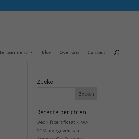
tertainment
Blog
Over ons
Contact
Zoeken
Recente berichten
Bedrijfscertificaat KIWA
SCM afgegeven aan
Arendse Car Systems