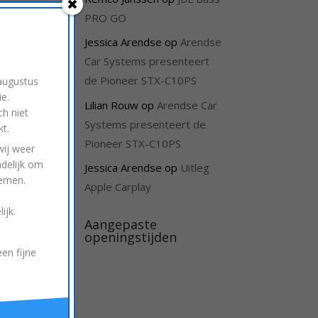
in
PRO GO
Jessica Arendse
op
Arendse
Car Systems presenteert
de Pioneer STX-C10PS
 augustus
e.
Lilian Rouw
op
Arendse Car
ch niet
Systems presenteert de
t.
Pioneer STX-C10PS
ij weer
ndelijk om
d.
Jessica Arendse
op
Uitleg
nemen.
Apple Carplay
ijk.
ze
Aangepaste
openingstijden
en fijne