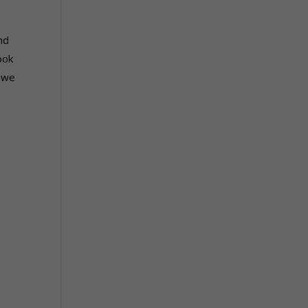
nd
ook
e we