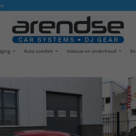
nl
iging
Auto comfort
Inbouw en onderhoud
En