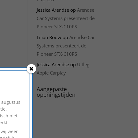
Jessica Arendse
op
Arendse
Car Systems presenteert de
Pioneer STX-C10PS
Lilian Rouw
op
Arendse Car
Systems presenteert de
Pioneer STX-C10PS
Jessica Arendse
op
Uitleg
Apple Carplay
Aangepaste
openingstijden
1 augustus
tie.
isch niet
erkt.
 wij weer