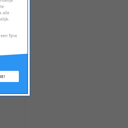
ndelijk
te
 alle
lijk.
een fijne
BE!