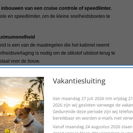
 inbouwen van een cruise controle of speedlimter.
role en speedlimiter, om de kleine snelheidsboetes te
maximumsnelheid
d is een van de maatregelen die het kabinet neemt
lheidsverlaging is nodig om de stikstof uitstoot terug te
staat voor de bouw.
een maximumsnelheid naar 100 km per uur zal voor
Vakantiesluiting
 en we zullen onze snelheidsmeter nóg meer in de
 het gebruik van een cruisecontrol in jouw auto kun je
zelf niet meer constant op je snelheidsmeter te letten, de
Van
maandag 27 juli 2026 t/m vrijdag 2
2026
zijn wij gesloten vanwege de vakan
e snelheid.
Gedurende deze periode zijn wij telefon
bereikbaar en worden e-mails niet verw
Vanaf
maandag 24 augustus 2026
staan
e snelheidsassistent noemen. Een cruise control is een