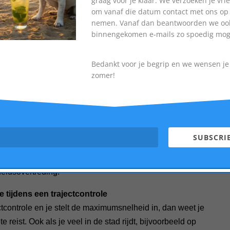
graag voor je klaar. We verzoeken je vrie
 Wanneer je de cruise control hebt ingeschakeld hoef je
om vanaf die datum contact met ons op 
l te houden, de cruise control houdt je auto steeds op
nemen. Vanaf dan beantwoorden we ook
 rijdt erg ontspannen en het is veel minder vermoeiend
binnengekomen e-mails zo spoedig moge
e auto. De snelheid waar je je aan wilt aanhouden, stel
Bedankt voor je begrip en we wensen je 
zomer!
k niks anders dan het instellen hoe hard je auto
zelf de maximale snelheid van je auto.
SUBSCRI
ontrol en een speed limiter kan je altijd comfortabel
lheid vastzet. Als je ook de speed limiter instelt, dan heb
heidsovertreding.
 tijdens een trajectcontrole
tcontrole en je stelt de maximumsnelheid in, dan weet je
 reist. Ook als je veel in de stad rijdt, bijvoorbeeld op