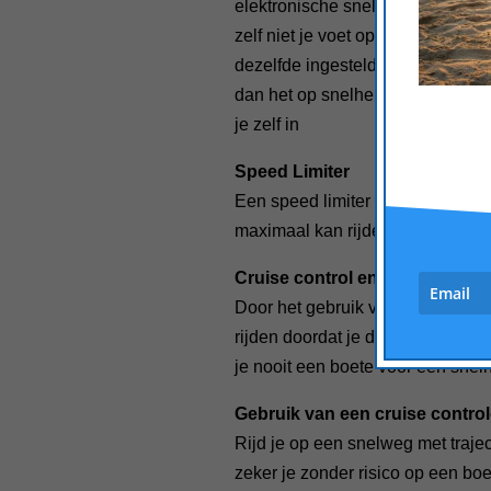
elektronische snelheidsregelaar.
zelf niet je voet op het gaspedaa
dezelfde ingestelde snelheid. Dit
dan het op snelheid houden van j
je zelf in
Speed Limiter
Een speed limiter is een eigenlij
maximaal kan rijden, je bepaalt 
Cruise control en speed limiter
Door het gebruik van een cruise c
rijden doordat je de te rijden sne
je nooit een boete voor een snel
Gebruik van een cruise controle
Rijd je op een snelweg met trajec
zeker je zonder risico op een boete