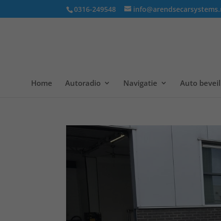
0316-249548
info@arendsecarsystems.
Home
Autoradio
Navigatie
Auto beveil