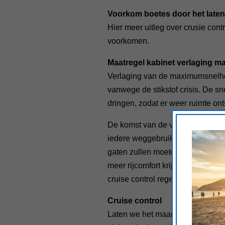
Voorkom boetes door het laten
Hier meer uitleg over crusie cont
voorkomen.
Maatregel kabinet verlaging 
Verlaging van de maximumsnelhei
vanwege de stikstof crisis. De sne
dringen, zodat er weer ruimte ont
De komst van de verlaging naar 
iedere weggebruiker wennen zijn
gaten zullen moeten houden. Door
meer rijcomfort krijgen. Je hoeft 
cruise control regelt de ingesteld
Cruise control
Laten we het maar je persoonlijk