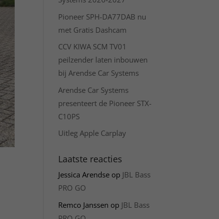
Pioneer SPH-DA77DAB nu
met Gratis Dashcam
CCV KIWA SCM TV01
peilzender laten inbouwen
bij Arendse Car Systems
Arendse Car Systems
presenteert de Pioneer STX-
C10PS
Uitleg Apple Carplay
Laatste reacties
Jessica Arendse
op
JBL Bass
PRO GO
Remco Janssen
op
JBL Bass
PRO GO