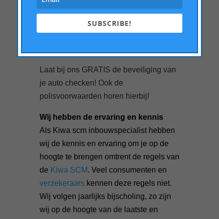
benieuwd of jouw auto aan de
beveiligingseisen voldoet? Wil jij het
SUBSCRIBE!
risico niet lopen dat dieven juist met
jouw auto aan de haal gaan?
Laat bij ons GRATIS de beveiliging van
je auto checken! Ook de
polisvoorwaarden horen hierbij!
Wij hebben de ervaring en kennis
Als Kiwa scm inbouwspecialist hebben
wij de kennis en ervaring om je op de
hoogte te brengen omtrent de regels van
de
Kiwa SCM
. Veel consumenten en
verzekeraars
kennen deze regels niet.
Wij volgen jaarlijks bijscholing, zo zijn
wij op de hoogte van de laatste en