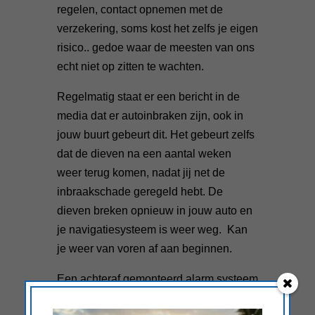
regelen, contact opnemen met de
verzekering, soms kost het zelfs je eigen
risico.. gedoe waar de meesten van ons
echt niet op zitten te wachten.
Regelmatig staat er een bericht in de
media dat er autoinbraken zijn, ook in
jouw buurt gebeurt dit.
Het gebeurt zelfs
dat de dieven na een aantal weken
weer terug komen, nadat jij net de
inbraakschade geregeld hebt. De
dieven breken opnieuw in jouw auto en
je navigatiesysteem is weer weg. Kan
je weer van voren af aan beginnen.
Een achteraf gemonteerd alarm systeem
(oftewel een aftermarket systeem) is