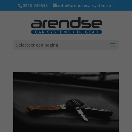
0316-249548
info@arendsecarsystems.nl
Selecteer een pagina