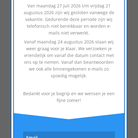
Van
maandag 27 juli 2026 t/m vrijdag 21
Maar erger nog, al je gereedschappen,
augustus 2026
zijn wij gesloten vanwege de
documentatie met jouw vakkennis en
vakantie. Gedurende deze periode zijn wij
wellicht bedrijfs-en privacygevoelige
telefonisch niet bereikbaar en worden e-
documenten kunnen gestolen zijn. De
mails niet verwerkt.
inventaris, jouw gespecialiseerde
Vanaf
maandag 24 augustus 2026
staan wij
gereedschappen die je in de loop der
weer graag voor je klaar. We verzoeken je
vriendelijk om vanaf die datum contact met
jaren verzameld en opgebouwd hebt,
ons op te nemen. Vanaf dan beantwoorden
heb je niet zomaar weer bij elkaar. Nog
we ook alle binnengekomen e-mails zo
afgezien van alle ellende als er
spoedig mogelijk.
bepaalde documentatie weg is.
Bedankt voor je begrip en we wensen je een
Gratis polischeck
fijne zomer!
In je huidige verzekeringspolis die hoort
bij je autoverzekering, wordt
omschreven welke beveiligingseisen je
verzekeraar eist. Begrijp je niet
helemaal wat er bedoeld wordt of ben je