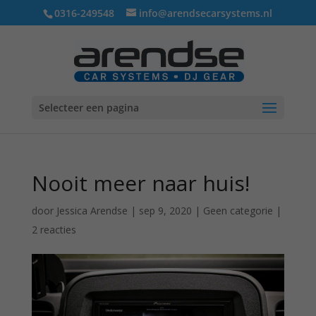
0316-249548
info@arendsecarsystems.nl
Selecteer een pagina
Nooit meer naar huis!
door
Jessica Arendse
|
sep 9, 2020
|
Geen categorie
|
2 reacties