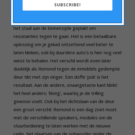
SUBSCRIBE!
De feitelijk inbouw kan beginnen. De deuren worden
gedempt met speciale matten. Deze worden tegen
het staal aan de binnenzijde geplakt om
resonanties tegen te gaan. Het is een betaalbare
oplossing om je geluid ontzettend veel beter te
laten klinken, ook bij duurdere auto’s is hier nog veel
winst te behalen. Het verschil wordt even later
duidelijk als Remond tegen de inmiddels gedempte
deur tikt met zijn vinger. Een doffe ‘pok’ is het
resultaat. Aan de andere, onaangetaste kant klinkt
het heel anders: ‘klong’, waarbij je de trilling
gewoon voelt. Ook bij het dichtslaan van de deur
een groot verschil. Remond is een dag zoet moet
met de verschillende speakers, modules om de
stuurbediening te laten werken met de nieuwe
radio, het plaatsen van de subwoofer onder de