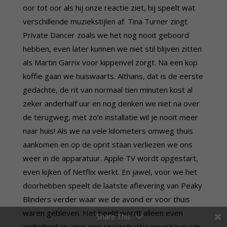
oor tot oor als hij onze reactie ziet, hij speelt wat
verschillende muziekstijlen af. Tina Turner zingt
Private Dancer zoals we het nog nooit geboord
hebben, even later kunnen we niet stil blijven zitten
als Martin Garrix voor kippenvel zorgt. Na een kop
koffie gaan we huiswaarts. Althans, dat is de eerste
gedachte, de rit van normaal tien minuten kost al
zeker anderhalf uur en nog denken we niet na over
de terugweg, met zo’n installatie wil je nooit meer
naar huis! Als we na vele kilometers omweg thuis
aankomen en op de oprit staan verliezen we ons
weer in de apparatuur. Apple TV wordt opgestart,
even kijken of Netflix werkt. En jawel, voor we het
doorhebben speelt de laatste aflevering van Peaky
Blinders verder waar we de avond er voor thuis
waren gebleven. Het beeld wordt alleen even
Share This
onderbroken voor een snaarstrakke weergave van